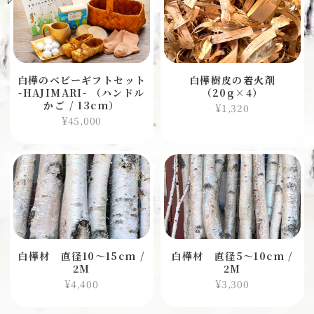
白樺のベビーギフトセット
白樺樹皮の着火剤
-HAJIMARI- （ハンドル
（20g×4）
かご / 13cm）
¥1,320
¥45,000
白樺材 直径10〜15cm /
白樺材 直径5〜10cm /
2M
2M
¥4,400
¥3,300