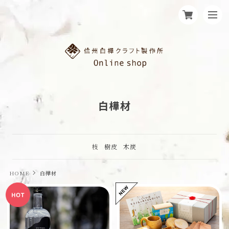
白樺材
枝
樹皮
木炭
HOME
白樺材