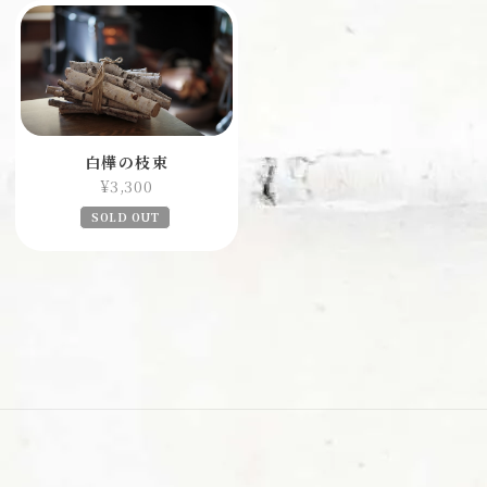
白樺の枝束
¥3,300
SOLD OUT