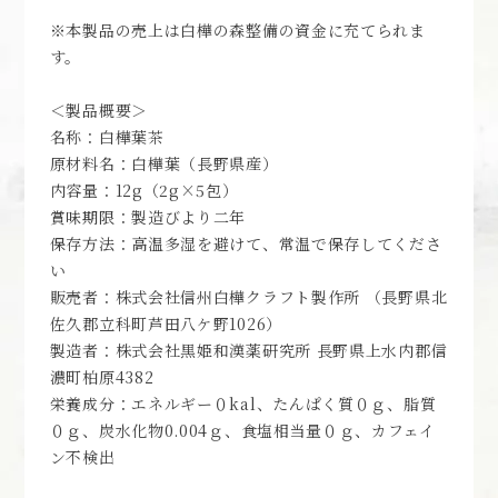
※本製品の売上は白樺の森整備の資金に充てられま
す。
＜製品概要＞
名称：白樺葉茶
原材料名：白樺葉（長野県産）
内容量：12g（2g×5包）
賞味期限：製造びより二年
保存方法：高温多湿を避けて、常温で保存してくださ
い
販売者：株式会社信州白樺クラフト製作所 （長野県北
佐久郡立科町芦田八ケ野1026）
製造者：株式会社黒姫和漢薬研究所 長野県上水内郡信
濃町柏原4382
栄養成分：エネルギー０kal、たんぱく質０ｇ、脂質
０ｇ、炭水化物0.004ｇ、食塩相当量０ｇ、カフェイ
ン不検出